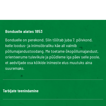
Bonduelle alates 1853
Bonduelle on perekond. Siin töötab juba 7. põlvkond,
kelle loodus- ja inimsõbraliku käe all valmib
põllumajandustoodang. Me toetame ökopõllumajandust,
orienteerume tulevikule ja püüdleme iga päev selle poole,
et aedviljade osa kõikide inimeste elus muutuks aina
suuremaks.
Tarbijate teenindamine
Bonduelle Food Service