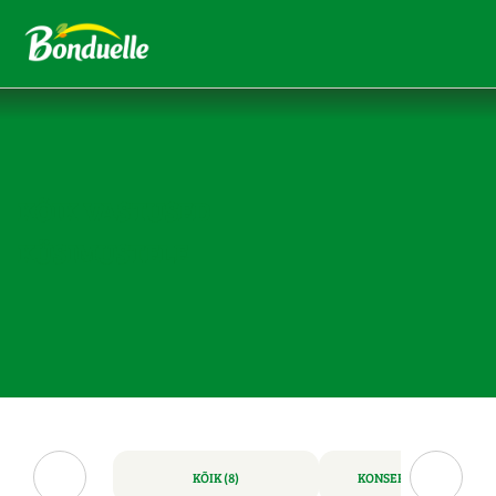
KÕIK VASTUSED
KÜSIMUSTELE
KÕIK (8)
KONSERVEERITUD (4)