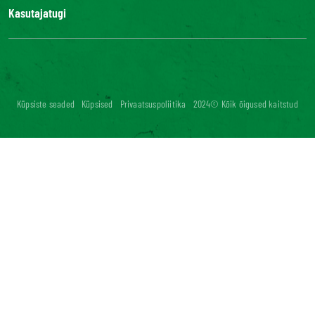
Kasutajatugi
Kontaktid
KKK
Digitaalne ligipääsetavus: ei vasta
Küpsiste seaded
Küpsised
Privaatsuspoliitika
2024© Kõik õigused kaitstud