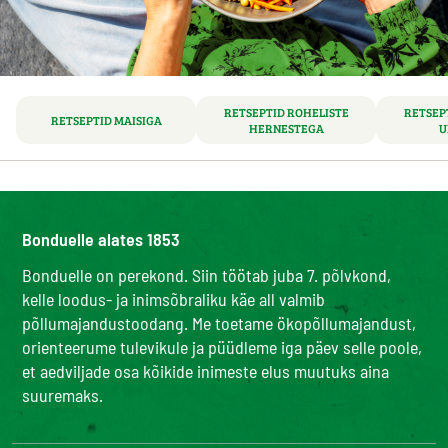
RETSEPTID ROHELISTE
RETSEP
RETSEPTID MAISIGA
HERNESTEGA
U
Bonduelle alates 1853
Bonduelle on perekond. Siin töötab juba 7. põlvkond,
kelle loodus- ja inimsõbraliku käe all valmib
põllumajandustoodang. Me toetame ökopõllumajandust,
orienteerume tulevikule ja püüdleme iga päev selle poole,
et aedviljade osa kõikide inimeste elus muutuks aina
suuremaks.