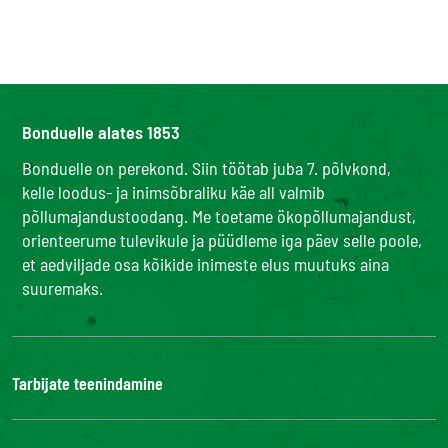
Bonduelle alates 1853
Bonduelle on perekond. Siin töötab juba 7. põlvkond,
kelle loodus- ja inimsõbraliku käe all valmib
põllumajandustoodang. Me toetame ökopõllumajandust,
orienteerume tulevikule ja püüdleme iga päev selle poole,
et aedviljade osa kõikide inimeste elus muutuks aina
suuremaks.
Tarbijate teenindamine
Bonduelle Food Service