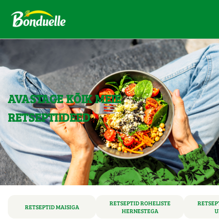
AVASTAGE KÕIK MEIE
RETSEPTIIDEED
RETSEPTID ROHELISTE
RETSEP
RETSEPTID MAISIGA
HERNESTEGA
U