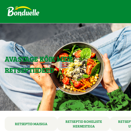
AVASTAGE KÕIK MEIE
RETSEPTIIDEED
RETSEPTID ROHELISTE
RETSEP
RETSEPTID MAISIGA
HERNESTEGA
U