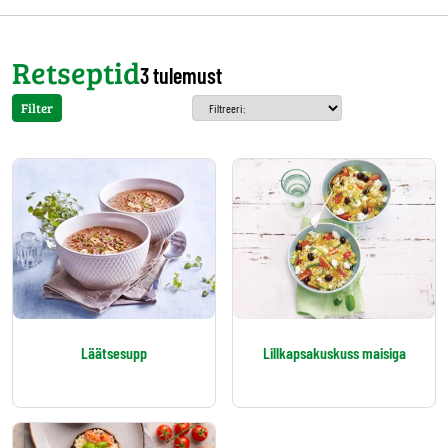
Retseptid
3 tulemust
Filter
Läätsesupp
Lillkapsakuskuss maisiga