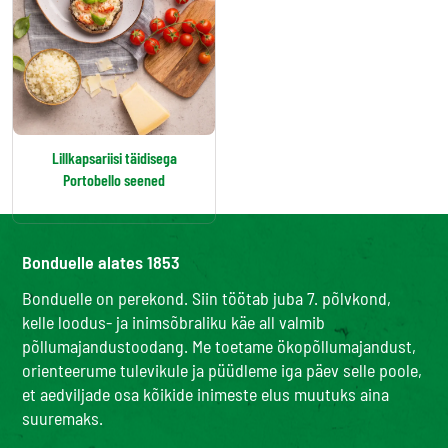
Lillkapsariisi täidisega
Portobello seened
Bonduelle alates 1853
Bonduelle on perekond. Siin töötab juba 7. põlvkond,
kelle loodus- ja inimsõbraliku käe all valmib
põllumajandustoodang. Me toetame ökopõllumajandust,
orienteerume tulevikule ja püüdleme iga päev selle poole,
et aedviljade osa kõikide inimeste elus muutuks aina
suuremaks.